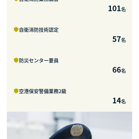
101
名
自衛消防技術認定
57
名
防災センター要員
66
名
空港保安警備業務2級
14
名